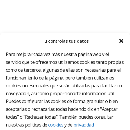
Tu controlas tus datos
Para mejorar cada vez más nuestra página web y el
servicio que te ofrecemos utilizamos cookies tanto propias
como de terceros, algunas de ellas son necesarias para el
funcionamiento de la página, pero también utilizamos
El Grupo Hospitalario HLA es uno de los proveedores
hospitalarios con mayor presencia en España, creado
cookies no esenciales que serán utilizadas para facilitar tu
con el objetivo de proporcionar el acceso a una
navegación, así como proporcionarte información útil.
asistencia sanitaria de alto nivel. Nuestra red asistencial
está compuesta por 18 hospitales y 37 centros médicos
Puedes configurar las cookies de forma granular o bien
multiespecialidad.
aceptarlas o rechazarlas todas haciendo clic en "Aceptar
todas" o "Rechazar todas". También puedes consultar
Síguenos en
nuestras políticas de
cookies
y de
privacidad
.