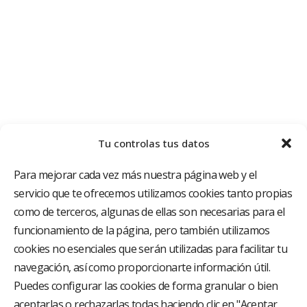
Tu controlas tus datos
Para mejorar cada vez más nuestra página web y el
servicio que te ofrecemos utilizamos cookies tanto propias
como de terceros, algunas de ellas son necesarias para el
funcionamiento de la página, pero también utilizamos
cookies no esenciales que serán utilizadas para facilitar tu
El Grupo Hospitalario HLA es uno de los proveedores
hospitalarios con mayor presencia en España, creado
navegación, así como proporcionarte información útil.
con el objetivo de proporcionar el acceso a una
Puedes configurar las cookies de forma granular o bien
asistencia sanitaria de alto nivel. Nuestra red asistencial
aceptarlas o rechazarlas todas haciendo clic en "Aceptar
está compuesta por 18 hospitales y 37 centros médicos