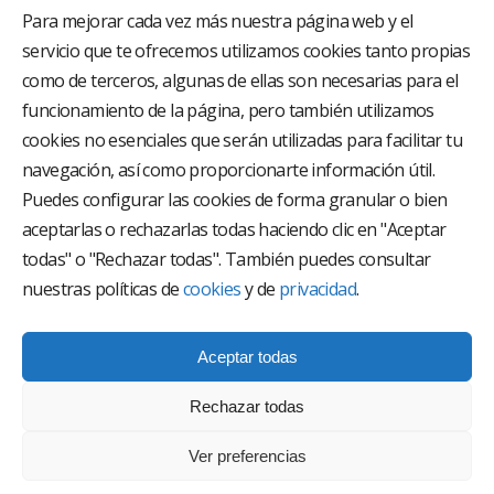
Para mejorar cada vez más nuestra página web y el
servicio que te ofrecemos utilizamos cookies tanto propias
como de terceros, algunas de ellas son necesarias para el
funcionamiento de la página, pero también utilizamos
cookies no esenciales que serán utilizadas para facilitar tu
El Grupo Hospitalario HLA es uno de los proveedores
hospitalarios con mayor presencia en España, creado
navegación, así como proporcionarte información útil.
con el objetivo de proporcionar el acceso a una
Puedes configurar las cookies de forma granular o bien
asistencia sanitaria de alto nivel. Nuestra red asistencial
aceptarlas o rechazarlas todas haciendo clic en "Aceptar
está compuesta por 18 hospitales y 37 centros médicos
multiespecialidad.
todas" o "Rechazar todas". También puedes consultar
nuestras políticas de
cookies
y de
privacidad
.
Síguenos en
Aceptar todas
Rechazar todas
Ver preferencias