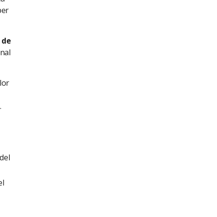
per
 de
onal
lor
.
del
el