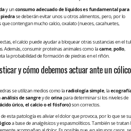
ada
y un
consumo adecuado de líquidos es fundamental para
 piedra
se deberán evitar unos u otros alimentos, pero, por lo
s que contengan mucho calcio, oxalato (nueces, cacahuetes,
ectas, el calcio puede ayudar a bloquear otras sustancias en el t
as. Además, consumir proteínas animales como la
carne
,
pollo
,
a la probabilidad de formación de piedras en el riñón.
icar y cómo debemos actuar ante un cólic
iedras se utilizan medios como la
radiología simple
, la
ecografí
n
análisis de sangre
y de
orina
para determinar si los niveles de
cido úrico, el calcio o el fósforo)
son correctos.
 de esta patología es aliviar el dolor que provoca, por lo que se s
ógico
a base de analgésicos y espasmolíticos. También se tratan 
emente acompañan al dolor. Es posible que, en algunos casos, s