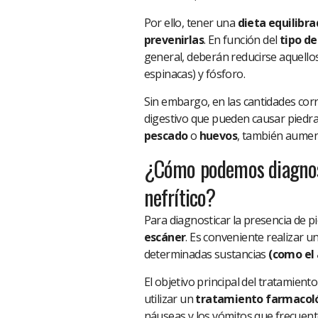
Por ello, tener una
dieta equilibr
prevenirlas
. En función del
tipo de
general, deberán reducirse aquello
espinacas) y fósforo.
Sin embargo, en las cantidades corr
digestivo que pueden causar piedr
pescado
o
huevos
, también aument
¿Cómo podemos diagnost
nefrítico?
Para diagnosticar la presencia de p
escáner
. Es conveniente realizar u
determinadas sustancias
(como el á
El objetivo principal del tratamiento
utilizar un
tratamiento farmacol
náuseas y los vómitos que frecuent