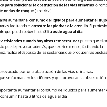
ica
para solucionar la obstrucción de las vías urinarias
ó rom
te
ondas de choque
(litrotricia).
tante aumentar el
consumo de líquidos para aumentar el flujo
narias facilitando el
arrastre las piedras o la arenilla
. El profesi
nte que pueda beber hasta
3 litros de agua al día
.
r actividades cuando hay altas temperaturas
puesto que el ca
Esto puede provocar, además, que se orine menos, facilitando la
ez, facilita el depósito de las sustancias que producen las piedras
r provocado por una obstrucción de las vías urinarias.
que se forman en los riñones y que provocan la obstrucción 
mportante aumentar el consumo de líquidos para aumentar 
 consumir hasta 3 litros de agua al día.