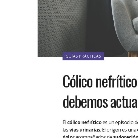
GUÍAS PRÁCTICAS
Cólico nefrític
debemos actua
El
cólico nefrítico
es un episodio d
las
vías urinarias
. El origen es un
dolor
acompañados de
sudoració