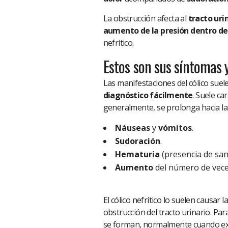
La obstrucción afecta al
tracto uri
aumento de la presión dentro de 
nefrítico
.
Estos son sus síntomas y
Las manifestaciones del cólico suel
diagnóstico fácilmente
. Suele ca
generalmente, se prolonga hacia la 
Náuseas
y
vómitos
.
Sudoración
.
Hematuria
(presencia de sang
Aumento
del número de vec
El cólico nefrítico lo suelen causar l
obstrucción del tracto urinario. Pa
se forman, normalmente cuando e