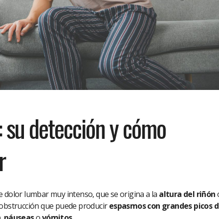
o: su detección y cómo
r
e dolor lumbar muy intenso, que se origina a la
altura del riñón
a obstrucción que puede producir
espasmos con grandes picos 
n
,
náuseas
o
vómitos
.