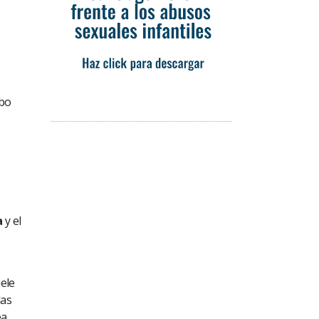
ubo
o
a
y el
uele
las
ea