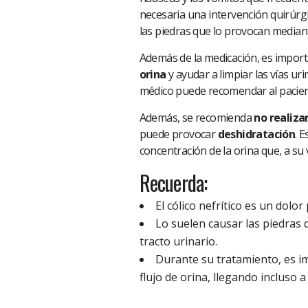
necesaria una intervención quirúrg
las piedras que lo provocan median
Además de la medicación, es impor
orina
y ayudar a limpiar las vías uri
médico puede recomendar al pacie
Además, se recomienda
no realiza
puede provocar
deshidratación
. 
concentración de la orina que, a su v
Recuerda:
El cólico nefrítico es un dolo
Lo suelen causar las piedras 
tracto urinario.
Durante su tratamiento, es i
flujo de orina, llegando incluso a