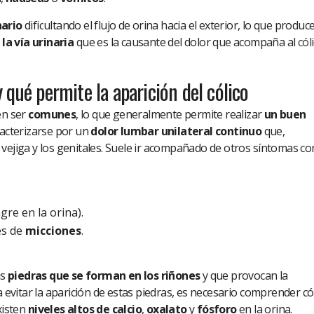
nario
dificultando el flujo de orina hacia el exterior, lo que produc
la vía urinaria
que es la causante del dolor que acompaña al
cól
 qué permite la aparición del cólico
en ser
comunes
, lo que generalmente permite realizar
un buen
racterizarse por un
dolor lumbar unilateral
continuo
que,
vejiga y los genitales. Suele ir acompañado de otros síntomas c
re en la orina).
es de
micciones
.
as
piedras que se forman en los riñones
y que provocan la
ra evitar la aparición de estas piedras, es necesario comprender 
xisten
niveles altos de calcio
,
oxalato
y
fósforo
en la orina.