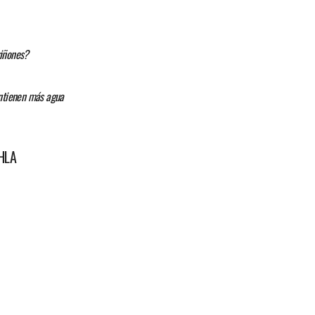
riñones?
ontienen más agua
HLA