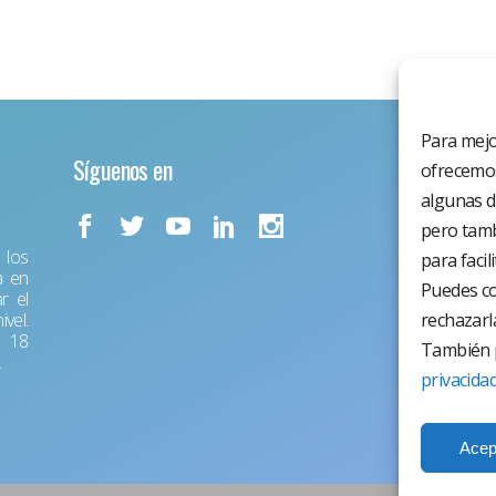
Para mejo
Síguenos en
ofrecemos
algunas d
pero tamb
los
para facil
a en
Puedes co
r el
vel.
rechazarl
r 18
También p
.
privacida
Acep