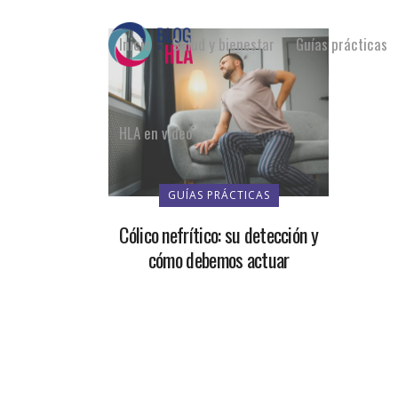
Inicio
Salud y bienestar
Guías prácticas
HLA en vídeo
GUÍAS PRÁCTICAS
Cólico nefrítico: su detección y
cómo debemos actuar