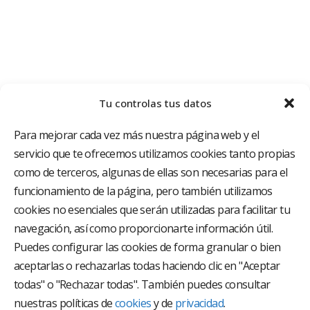
Tu controlas tus datos
Para mejorar cada vez más nuestra página web y el
servicio que te ofrecemos utilizamos cookies tanto propias
como de terceros, algunas de ellas son necesarias para el
funcionamiento de la página, pero también utilizamos
cookies no esenciales que serán utilizadas para facilitar tu
El Grupo Hospitalario HLA es uno de los proveedores
hospitalarios con mayor presencia en España, creado
navegación, así como proporcionarte información útil.
con el objetivo de proporcionar el acceso a una
Puedes configurar las cookies de forma granular o bien
asistencia sanitaria de alto nivel. Nuestra red asistencial
aceptarlas o rechazarlas todas haciendo clic en "Aceptar
está compuesta por 18 hospitales y 37 centros médicos
multiespecialidad.
todas" o "Rechazar todas". También puedes consultar
nuestras políticas de
cookies
y de
privacidad
.