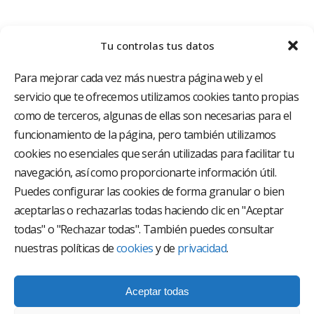
Tu controlas tus datos
Para mejorar cada vez más nuestra página web y el
servicio que te ofrecemos utilizamos cookies tanto propias
como de terceros, algunas de ellas son necesarias para el
funcionamiento de la página, pero también utilizamos
cookies no esenciales que serán utilizadas para facilitar tu
El Grupo Hospitalario HLA es uno de los proveedores
hospitalarios con mayor presencia en España, creado
navegación, así como proporcionarte información útil.
con el objetivo de proporcionar el acceso a una
Puedes configurar las cookies de forma granular o bien
asistencia sanitaria de alto nivel. Nuestra red asistencial
aceptarlas o rechazarlas todas haciendo clic en "Aceptar
está compuesta por 18 hospitales y 37 centros médicos
multiespecialidad.
todas" o "Rechazar todas". También puedes consultar
nuestras políticas de
cookies
y de
privacidad
.
Síguenos en
Aceptar todas