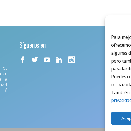
Para mejo
Síguenos en
ofrecemos
algunas d
pero tamb
los
para facil
a en
Puedes co
r el
vel.
rechazarl
r 18
También p
.
privacida
Acep