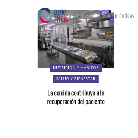
Inicio
Salud y bienestar
Guías prácticas
HLA en vídeo
NUTRICIÓN Y HÁBITOS
SALUD Y BIENESTAR
La comida contribuye a la
recuperación del paciente