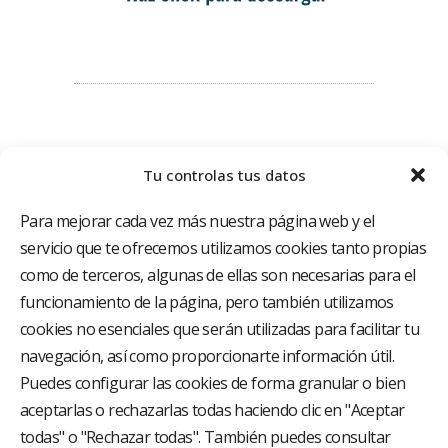
Tu controlas tus datos
Para mejorar cada vez más nuestra página web y el
servicio que te ofrecemos utilizamos cookies tanto propias
como de terceros, algunas de ellas son necesarias para el
funcionamiento de la página, pero también utilizamos
El Grupo Hospitalario HLA es uno de los proveedores
hospitalarios con mayor presencia en España, creado
cookies no esenciales que serán utilizadas para facilitar tu
con el objetivo de proporcionar el acceso a una
navegación, así como proporcionarte información útil.
asistencia sanitaria de alto nivel. Nuestra red asistencial
está compuesta por 18 hospitales y 37 centros médicos
Puedes configurar las cookies de forma granular o bien
multiespecialidad.
aceptarlas o rechazarlas todas haciendo clic en "Aceptar
todas" o "Rechazar todas". También puedes consultar