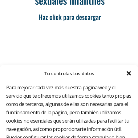
Tu controlas tus datos
Para mejorar cada vez más nuestra página web y el
servicio que te ofrecemos utilizamos cookies tanto propias
como de terceros, algunas de ellas son necesarias para el
funcionamiento de la página, pero también utilizamos
El Grupo Hospitalario HLA es uno de los proveedores
hospitalarios con mayor presencia en España, creado
cookies no esenciales que serán utilizadas para facilitar tu
con el objetivo de proporcionar el acceso a una
navegación, así como proporcionarte información útil.
asistencia sanitaria de alto nivel. Nuestra red asistencial
está compuesta por 18 hospitales y 37 centros médicos
Puedes configurar las cookies de forma granular o bien