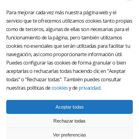
Para mejorar cada vez más nuestra página web y el
servicio que te ofrecemos utilizamos cookies tanto propias
como de terceros, algunas de ellas son necesarias para el
funcionamiento de la página, pero también utilizamos
El Grupo Hospitalario HLA es uno de los proveedores
hospitalarios con mayor presencia en España, creado
cookies no esenciales que serán utilizadas para facilitar tu
con el objetivo de proporcionar el acceso a una
navegación, así como proporcionarte información útil.
asistencia sanitaria de alto nivel. Nuestra red asistencial
está compuesta por 18 hospitales y 37 centros médicos
Puedes configurar las cookies de forma granular o bien
multiespecialidad.
aceptarlas o rechazarlas todas haciendo clic en "Aceptar
todas" o "Rechazar todas". También puedes consultar
Síguenos en
nuestras políticas de
cookies
y de
privacidad
.
Aceptar todas
Rechazar todas
Ver preferencias