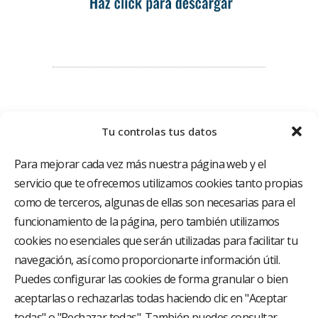
Tu controlas tus datos
Para mejorar cada vez más nuestra página web y el
servicio que te ofrecemos utilizamos cookies tanto propias
como de terceros, algunas de ellas son necesarias para el
funcionamiento de la página, pero también utilizamos
El Grupo Hospitalario HLA es uno de los proveedores
hospitalarios con mayor presencia en España, creado
cookies no esenciales que serán utilizadas para facilitar tu
con el objetivo de proporcionar el acceso a una
navegación, así como proporcionarte información útil.
asistencia sanitaria de alto nivel. Nuestra red asistencial
está compuesta por 18 hospitales y 37 centros médicos
Puedes configurar las cookies de forma granular o bien
multiespecialidad.
aceptarlas o rechazarlas todas haciendo clic en "Aceptar
todas" o "Rechazar todas". También puedes consultar