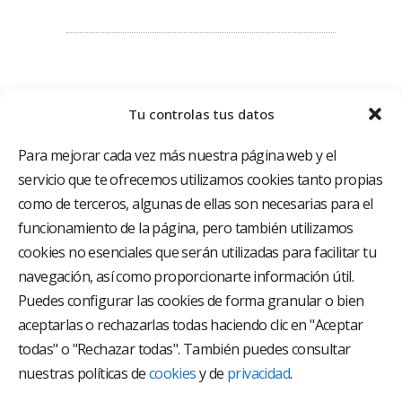
Tu controlas tus datos
Para mejorar cada vez más nuestra página web y el
servicio que te ofrecemos utilizamos cookies tanto propias
como de terceros, algunas de ellas son necesarias para el
funcionamiento de la página, pero también utilizamos
El Grupo Hospitalario HLA es uno de los proveedores
hospitalarios con mayor presencia en España, creado
cookies no esenciales que serán utilizadas para facilitar tu
con el objetivo de proporcionar el acceso a una
navegación, así como proporcionarte información útil.
asistencia sanitaria de alto nivel. Nuestra red asistencial
está compuesta por 18 hospitales y 37 centros médicos
Puedes configurar las cookies de forma granular o bien
multiespecialidad.
aceptarlas o rechazarlas todas haciendo clic en "Aceptar
todas" o "Rechazar todas". También puedes consultar
Síguenos en
nuestras políticas de
cookies
y de
privacidad
.