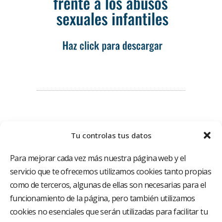
Tu controlas tus datos
Para mejorar cada vez más nuestra página web y el
servicio que te ofrecemos utilizamos cookies tanto propias
como de terceros, algunas de ellas son necesarias para el
funcionamiento de la página, pero también utilizamos
El Grupo Hospitalario HLA es uno de los proveedores
hospitalarios con mayor presencia en España, creado
cookies no esenciales que serán utilizadas para facilitar tu
con el objetivo de proporcionar el acceso a una