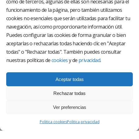
como de terceros, algunas de ellas son necesarias para el
funcionamiento de la página, pero también utilizamos
El Grupo Hospitalario HLA es uno de los proveedores
hospitalarios con mayor presencia en España, creado
cookies no esenciales que serán utilizadas para facilitar tu
con el objetivo de proporcionar el acceso a una
navegación, así como proporcionarte información útil.
asistencia sanitaria de alto nivel. Nuestra red asistencial
está compuesta por 18 hospitales y 37 centros médicos
Puedes configurar las cookies de forma granular o bien
multiespecialidad.
aceptarlas o rechazarlas todas haciendo clic en "Aceptar
todas" o "Rechazar todas". También puedes consultar
Síguenos en
nuestras políticas de
cookies
y de
privacidad
.
Aceptar todas
Rechazar todas
Ver preferencias
AVISO LEGAL
Politica cookies
Politica privacidad
POLÍTICA DE PRIVACIDAD
POLÍTICA DE CALIDAD Y MEDIO AMBIENTE