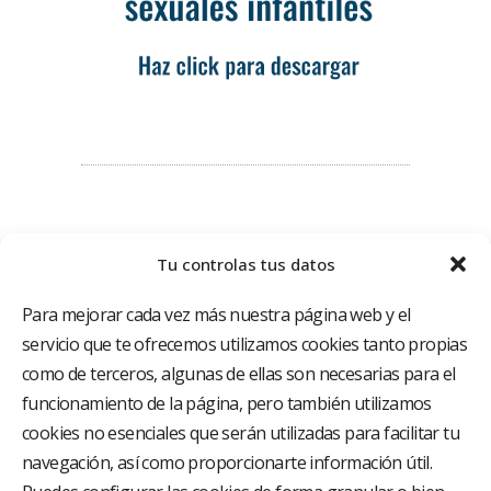
Tu controlas tus datos
Para mejorar cada vez más nuestra página web y el
servicio que te ofrecemos utilizamos cookies tanto propias
como de terceros, algunas de ellas son necesarias para el
funcionamiento de la página, pero también utilizamos
El Grupo Hospitalario HLA es uno de los proveedores
hospitalarios con mayor presencia en España, creado
cookies no esenciales que serán utilizadas para facilitar tu
con el objetivo de proporcionar el acceso a una
navegación, así como proporcionarte información útil.
asistencia sanitaria de alto nivel. Nuestra red asistencial
está compuesta por 18 hospitales y 37 centros médicos