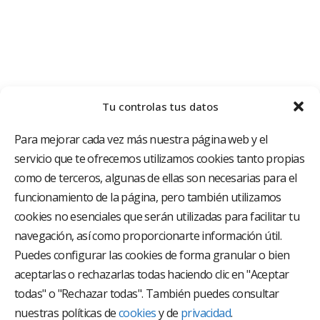
Tu controlas tus datos
Para mejorar cada vez más nuestra página web y el
servicio que te ofrecemos utilizamos cookies tanto propias
como de terceros, algunas de ellas son necesarias para el
funcionamiento de la página, pero también utilizamos
cookies no esenciales que serán utilizadas para facilitar tu
El Grupo Hospitalario HLA es uno de los proveedores
hospitalarios con mayor presencia en España, creado
navegación, así como proporcionarte información útil.
con el objetivo de proporcionar el acceso a una
Puedes configurar las cookies de forma granular o bien
asistencia sanitaria de alto nivel. Nuestra red asistencial
aceptarlas o rechazarlas todas haciendo clic en "Aceptar
está compuesta por 18 hospitales y 37 centros médicos
multiespecialidad.
todas" o "Rechazar todas". También puedes consultar
nuestras políticas de
cookies
y de
privacidad
.