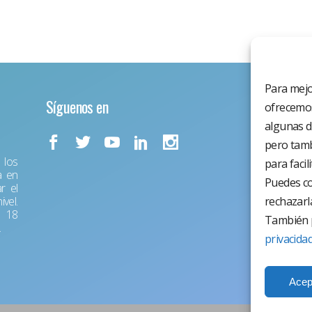
Para mejo
Síguenos en
ofrecemos
algunas d
pero tamb
los
para facil
a en
Puedes co
r el
vel.
rechazarl
r 18
También p
.
privacida
Acep