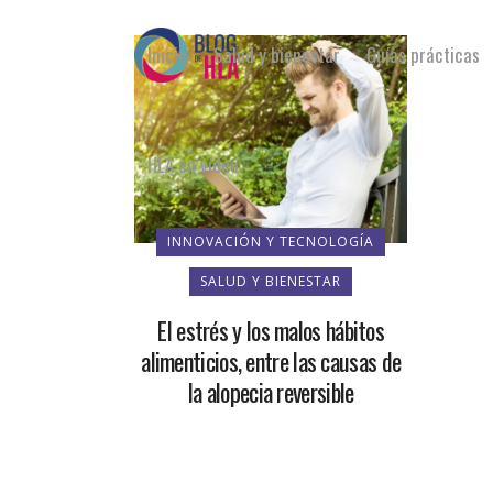
Inicio
Salud y bienestar
Guías prácticas
HLA en vídeo
INNOVACIÓN Y TECNOLOGÍA
SALUD Y BIENESTAR
El estrés y los malos hábitos
alimenticios, entre las causas de
la alopecia reversible