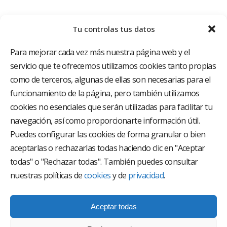
Tu controlas tus datos
Para mejorar cada vez más nuestra página web y el
servicio que te ofrecemos utilizamos cookies tanto propias
como de terceros, algunas de ellas son necesarias para el
funcionamiento de la página, pero también utilizamos
cookies no esenciales que serán utilizadas para facilitar tu
El Grupo Hospitalario HLA es uno de los proveedores
hospitalarios con mayor presencia en España, creado
navegación, así como proporcionarte información útil.
con el objetivo de proporcionar el acceso a una
Puedes configurar las cookies de forma granular o bien
asistencia sanitaria de alto nivel. Nuestra red asistencial
aceptarlas o rechazarlas todas haciendo clic en "Aceptar
está compuesta por 18 hospitales y 37 centros médicos
multiespecialidad.
todas" o "Rechazar todas". También puedes consultar
nuestras políticas de
cookies
y de
privacidad
.
Síguenos en
Aceptar todas