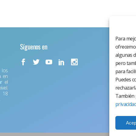
Para mejo
Síguenos en
ofrecemos
algunas d
pero tamb
los
para facil
a en
Puedes co
r el
vel.
rechazarl
r 18
También p
.
privacida
Acep