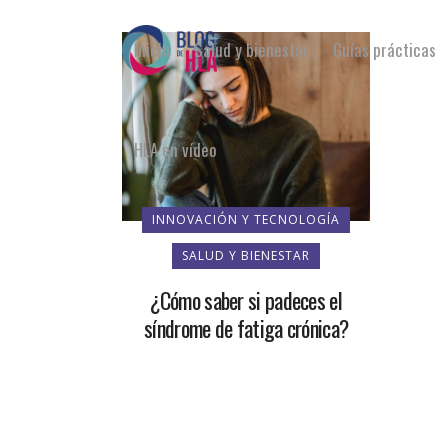
Inicio
Salud y bienestar
Guías prácticas
HLA en vídeo
INNOVACIÓN Y TECNOLOGÍA
SALUD Y BIENESTAR
¿Cómo saber si padeces el
síndrome de fatiga crónica?