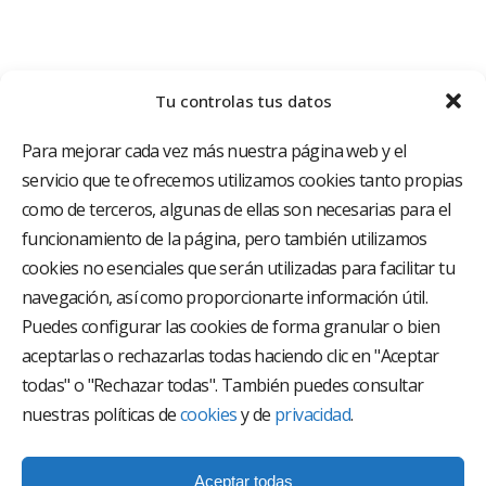
Tu controlas tus datos
Para mejorar cada vez más nuestra página web y el
servicio que te ofrecemos utilizamos cookies tanto propias
como de terceros, algunas de ellas son necesarias para el
funcionamiento de la página, pero también utilizamos
cookies no esenciales que serán utilizadas para facilitar tu
El Grupo Hospitalario HLA es uno de los proveedores
hospitalarios con mayor presencia en España, creado
navegación, así como proporcionarte información útil.
con el objetivo de proporcionar el acceso a una
Puedes configurar las cookies de forma granular o bien
asistencia sanitaria de alto nivel. Nuestra red asistencial
aceptarlas o rechazarlas todas haciendo clic en "Aceptar
está compuesta por 18 hospitales y 37 centros médicos
multiespecialidad.
todas" o "Rechazar todas". También puedes consultar
nuestras políticas de
cookies
y de
privacidad
.
Síguenos en
Aceptar todas