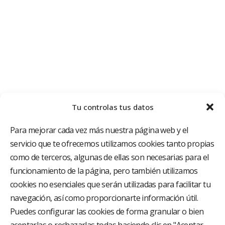
Tu controlas tus datos
Para mejorar cada vez más nuestra página web y el
servicio que te ofrecemos utilizamos cookies tanto propias
como de terceros, algunas de ellas son necesarias para el
funcionamiento de la página, pero también utilizamos
cookies no esenciales que serán utilizadas para facilitar tu
El Grupo Hospitalario HLA es uno de los proveedores
hospitalarios con mayor presencia en España, creado
navegación, así como proporcionarte información útil.
con el objetivo de proporcionar el acceso a una
Puedes configurar las cookies de forma granular o bien
asistencia sanitaria de alto nivel. Nuestra red asistencial