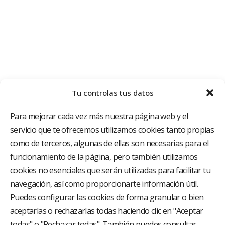
Tu controlas tus datos
Para mejorar cada vez más nuestra página web y el
servicio que te ofrecemos utilizamos cookies tanto propias
como de terceros, algunas de ellas son necesarias para el
funcionamiento de la página, pero también utilizamos
cookies no esenciales que serán utilizadas para facilitar tu
El Grupo Hospitalario HLA es uno de los proveedores
hospitalarios con mayor presencia en España, creado
navegación, así como proporcionarte información útil.
con el objetivo de proporcionar el acceso a una
Puedes configurar las cookies de forma granular o bien
asistencia sanitaria de alto nivel. Nuestra red asistencial
aceptarlas o rechazarlas todas haciendo clic en "Aceptar
está compuesta por 18 hospitales y 37 centros médicos
multiespecialidad.
todas" o "Rechazar todas". También puedes consultar