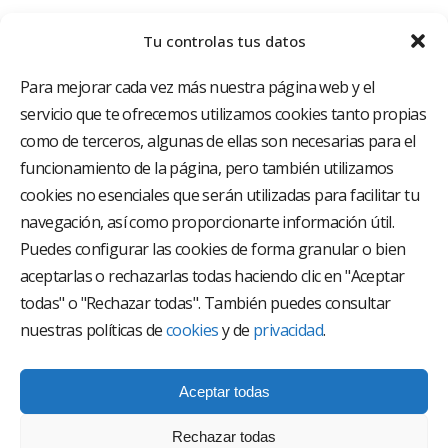
Tu controlas tus datos
Para mejorar cada vez más nuestra página web y el
servicio que te ofrecemos utilizamos cookies tanto propias
como de terceros, algunas de ellas son necesarias para el
funcionamiento de la página, pero también utilizamos
El Grupo Hospitalario HLA es uno de los proveedores
hospitalarios con mayor presencia en España, creado
cookies no esenciales que serán utilizadas para facilitar tu
con el objetivo de proporcionar el acceso a una
navegación, así como proporcionarte información útil.
asistencia sanitaria de alto nivel. Nuestra red asistencial
está compuesta por 18 hospitales y 37 centros médicos
Puedes configurar las cookies de forma granular o bien
multiespecialidad.
aceptarlas o rechazarlas todas haciendo clic en "Aceptar
todas" o "Rechazar todas". También puedes consultar
Síguenos en
nuestras políticas de
cookies
y de
privacidad
.
Aceptar todas
Rechazar todas