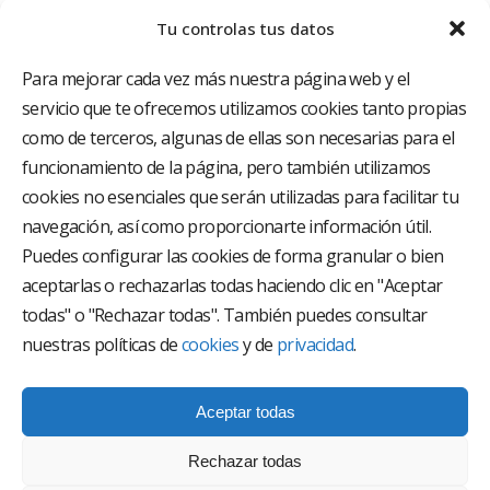
Tu controlas tus datos
Para mejorar cada vez más nuestra página web y el
servicio que te ofrecemos utilizamos cookies tanto propias
como de terceros, algunas de ellas son necesarias para el
funcionamiento de la página, pero también utilizamos
El Grupo Hospitalario HLA es uno de los proveedores
hospitalarios con mayor presencia en España, creado
cookies no esenciales que serán utilizadas para facilitar tu
con el objetivo de proporcionar el acceso a una
navegación, así como proporcionarte información útil.
asistencia sanitaria de alto nivel. Nuestra red asistencial
está compuesta por 18 hospitales y 37 centros médicos
Puedes configurar las cookies de forma granular o bien
multiespecialidad.
aceptarlas o rechazarlas todas haciendo clic en "Aceptar
todas" o "Rechazar todas". También puedes consultar
Síguenos en
nuestras políticas de
cookies
y de
privacidad
.
Aceptar todas
Rechazar todas