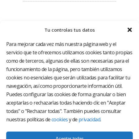
Tu controlas tus datos
Para mejorar cada vez más nuestra página web y el
servicio que te ofrecemos utilizamos cookies tanto propias
como de terceros, algunas de ellas son necesarias para el
funcionamiento de la página, pero también utilizamos
El Grupo Hospitalario HLA es uno de los proveedores
hospitalarios con mayor presencia en España, creado
cookies no esenciales que serán utilizadas para facilitar tu
con el objetivo de proporcionar el acceso a una
navegación, así como proporcionarte información útil.
asistencia sanitaria de alto nivel. Nuestra red asistencial
está compuesta por 18 hospitales y 37 centros médicos
Puedes configurar las cookies de forma granular o bien
multiespecialidad.
aceptarlas o rechazarlas todas haciendo clic en "Aceptar
todas" o "Rechazar todas". También puedes consultar
Síguenos en
nuestras políticas de
cookies
y de
privacidad
.
Aceptar todas