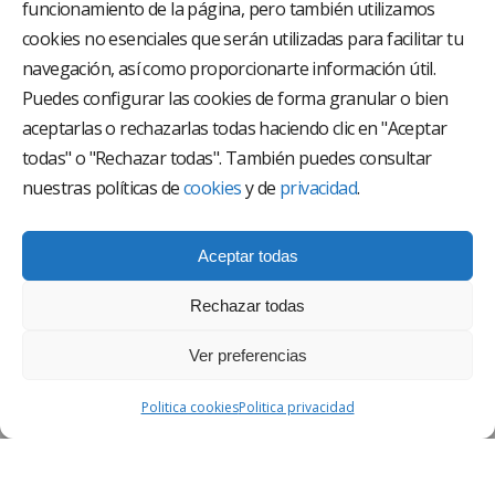
funcionamiento de la página, pero también utilizamos
El Grupo Hospitalario HLA es uno de los proveedores
hospitalarios con mayor presencia en España, creado
cookies no esenciales que serán utilizadas para facilitar tu
con el objetivo de proporcionar el acceso a una
navegación, así como proporcionarte información útil.
asistencia sanitaria de alto nivel. Nuestra red asistencial
está compuesta por 18 hospitales y 37 centros médicos
Puedes configurar las cookies de forma granular o bien
multiespecialidad.
aceptarlas o rechazarlas todas haciendo clic en "Aceptar
todas" o "Rechazar todas". También puedes consultar
Síguenos en
nuestras políticas de
cookies
y de
privacidad
.
Aceptar todas
Rechazar todas
Ver preferencias
AVISO LEGAL
Politica cookies
Politica privacidad
POLÍTICA DE PRIVACIDAD
POLÍTICA DE CALIDAD Y MEDIO AMBIENTE