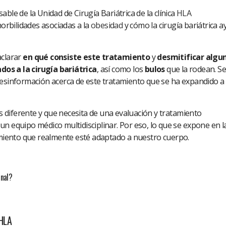
sable de la Unidad de Cirugía Bariátrica de la clínica
HLA
morbilidades asociadas a la
obesidad
y cómo la cirugía bariátrica 
clarar
en qué consiste este tratamiento
y
desmitificar algu
os a la cirugía bariátrica
, así como los
bulos
que la rodean. S
desinformación acerca de este tratamiento que se ha expandido a
es diferente y que necesita de una evaluación y tratamiento
n equipo médico multidisciplinar. Por eso, lo que se expone en l
tamiento que realmente esté adaptado a nuestro cuerpo.
inal?
HLA