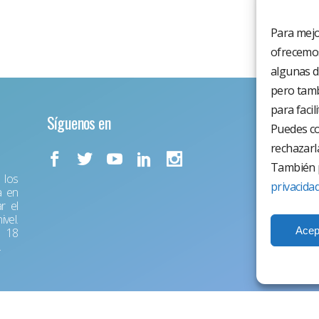
Para mejo
ofrecemos
algunas d
pero tamb
para facil
Síguenos en
Puedes co
rechazarl
También p
los
privacida
a en
r el
vel.
Acep
r 18
.