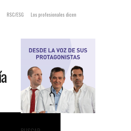
RSC/ESG
Los profesionales dicen
ía
BUSCAR