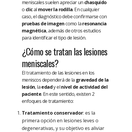
meniscales suelen apreciar un
chasquido
o
clic
al
mover la rodilla
. En cualquier
caso, el diagnóstico debe confirmarse con
pruebas de imagen
como la
resonancia
magnética
, además de otros estudios
para identificar el tipo de lesión.
¿Cómo se tratan las lesiones
meniscales?
El
tratamiento
de las lesiones en los
meniscos dependerá de la
gravedad de la
lesión
, la
edad
y el
nivel de actividad del
paciente
. En este sentido, existen 2
enfoques de tratamiento:
Tratamiento conservador
: es la
primera opción en lesiones leves o
degenerativas, y su objetivo es aliviar