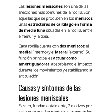
Las
lesiones meniscales
son una de las
afecciones más comunes de la rodilla. Son
aquellas que se producen en los
meniscos
,
unas
estructuras de cartílago en forma
de media luna
situadas en la rodilla, entre
el fémur y la tibia.
Cada rodilla cuenta con
dos meniscos
: el
medial
(interno) y el
lateral
(externo). Su
función principal es
actuar como
amortiguadores
, absorbiendo el impacto
durante los movimientos y estabilizando la
articulación.
Causas y síntomas de las
lesiones meniscales
Existen, fundamentalmente, 2 motivos por
los que se pueden producir lesiones en los