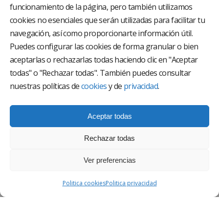
funcionamiento de la página, pero también utilizamos
El Grupo Hospitalario HLA es uno de los proveedores
hospitalarios con mayor presencia en España, creado
cookies no esenciales que serán utilizadas para facilitar tu
con el objetivo de proporcionar el acceso a una
navegación, así como proporcionarte información útil.
asistencia sanitaria de alto nivel. Nuestra red asistencial
está compuesta por 18 hospitales y 37 centros médicos
Puedes configurar las cookies de forma granular o bien
multiespecialidad.
aceptarlas o rechazarlas todas haciendo clic en "Aceptar
todas" o "Rechazar todas". También puedes consultar
Síguenos en
nuestras políticas de
cookies
y de
privacidad
.
Aceptar todas
Rechazar todas
Ver preferencias
AVISO LEGAL
Politica cookies
Politica privacidad
POLÍTICA DE PRIVACIDAD
POLÍTICA DE CALIDAD Y MEDIO AMBIENTE