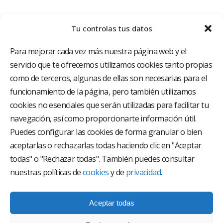
Tu controlas tus datos
Para mejorar cada vez más nuestra página web y el
servicio que te ofrecemos utilizamos cookies tanto propias
como de terceros, algunas de ellas son necesarias para el
funcionamiento de la página, pero también utilizamos
El Grupo Hospitalario HLA es uno de los proveedores
hospitalarios con mayor presencia en España, creado
cookies no esenciales que serán utilizadas para facilitar tu
con el objetivo de proporcionar el acceso a una
navegación, así como proporcionarte información útil.
asistencia sanitaria de alto nivel. Nuestra red asistencial
está compuesta por 18 hospitales y 37 centros médicos
Puedes configurar las cookies de forma granular o bien
multiespecialidad.
aceptarlas o rechazarlas todas haciendo clic en "Aceptar
todas" o "Rechazar todas". También puedes consultar
Síguenos en
nuestras políticas de
cookies
y de
privacidad
.
Aceptar todas