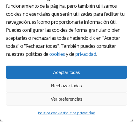
funcionamiento de la página, pero también utilizamos
El Grupo Hospitalario HLA es uno de los proveedores
hospitalarios con mayor presencia en España, creado
cookies no esenciales que serán utilizadas para facilitar tu
con el objetivo de proporcionar el acceso a una
navegación, así como proporcionarte información útil.
asistencia sanitaria de alto nivel. Nuestra red asistencial
está compuesta por 18 hospitales y 37 centros médicos
Puedes configurar las cookies de forma granular o bien
multiespecialidad.
aceptarlas o rechazarlas todas haciendo clic en "Aceptar
todas" o "Rechazar todas". También puedes consultar
Síguenos en
nuestras políticas de
cookies
y de
privacidad
.
Aceptar todas
Rechazar todas
Ver preferencias
AVISO LEGAL
Politica cookies
Politica privacidad
POLÍTICA DE PRIVACIDAD
POLÍTICA DE CALIDAD Y MEDIO AMBIENTE