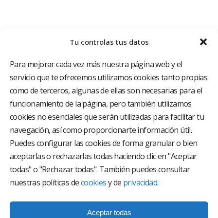
Tu controlas tus datos
Para mejorar cada vez más nuestra página web y el
servicio que te ofrecemos utilizamos cookies tanto propias
como de terceros, algunas de ellas son necesarias para el
funcionamiento de la página, pero también utilizamos
El Grupo Hospitalario HLA es uno de los proveedores
hospitalarios con mayor presencia en España, creado
cookies no esenciales que serán utilizadas para facilitar tu
con el objetivo de proporcionar el acceso a una
navegación, así como proporcionarte información útil.
asistencia sanitaria de alto nivel. Nuestra red asistencial
está compuesta por 18 hospitales y 37 centros médicos
Puedes configurar las cookies de forma granular o bien
multiespecialidad.
aceptarlas o rechazarlas todas haciendo clic en "Aceptar
todas" o "Rechazar todas". También puedes consultar
Síguenos en
nuestras políticas de
cookies
y de
privacidad
.
Aceptar todas