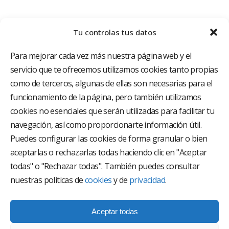
Tu controlas tus datos
Para mejorar cada vez más nuestra página web y el
servicio que te ofrecemos utilizamos cookies tanto propias
como de terceros, algunas de ellas son necesarias para el
funcionamiento de la página, pero también utilizamos
El Grupo Hospitalario HLA es uno de los proveedores
hospitalarios con mayor presencia en España, creado
cookies no esenciales que serán utilizadas para facilitar tu
con el objetivo de proporcionar el acceso a una
navegación, así como proporcionarte información útil.
asistencia sanitaria de alto nivel. Nuestra red asistencial
está compuesta por 18 hospitales y 37 centros médicos
Puedes configurar las cookies de forma granular o bien
multiespecialidad.
aceptarlas o rechazarlas todas haciendo clic en "Aceptar
todas" o "Rechazar todas". También puedes consultar
Síguenos en
nuestras políticas de
cookies
y de
privacidad
.
Aceptar todas