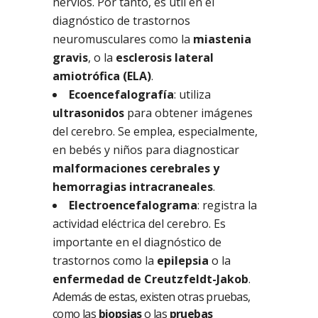
nervios. Por tanto, es útil en el
diagnóstico de trastornos
neuromusculares como la
miastenia
gravis
, o la
esclerosis lateral
amiotrófica (ELA)
.
Ecoencefalografía
: utiliza
ultrasonidos
para obtener imágenes
del cerebro. Se emplea, especialmente,
en bebés y niños para diagnosticar
malformaciones cerebrales y
hemorragias intracraneales
.
Electroencefalograma
: registra la
actividad eléctrica del cerebro. Es
importante en el diagnóstico de
trastornos como la
epilepsia
o la
enfermedad de Creutzfeldt-Jakob
.
Además de estas, existen otras pruebas,
como las
biopsias
o las
pruebas