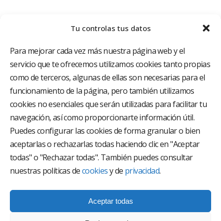
Tu controlas tus datos
Para mejorar cada vez más nuestra página web y el
servicio que te ofrecemos utilizamos cookies tanto propias
como de terceros, algunas de ellas son necesarias para el
funcionamiento de la página, pero también utilizamos
cookies no esenciales que serán utilizadas para facilitar tu
El Grupo Hospitalario HLA es uno de los proveedores
hospitalarios con mayor presencia en España, creado
navegación, así como proporcionarte información útil.
con el objetivo de proporcionar el acceso a una
Puedes configurar las cookies de forma granular o bien
asistencia sanitaria de alto nivel. Nuestra red asistencial
aceptarlas o rechazarlas todas haciendo clic en "Aceptar
está compuesta por 18 hospitales y 37 centros médicos
multiespecialidad.
todas" o "Rechazar todas". También puedes consultar
nuestras políticas de
cookies
y de
privacidad
.
Síguenos en
Aceptar todas