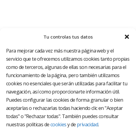
Tu controlas tus datos
Para mejorar cada vez más nuestra página web y el
servicio que te ofrecemos utilizamos cookies tanto propias
como de terceros, algunas de ellas son necesarias para el
funcionamiento de la página, pero también utilizamos
cookies no esenciales que serán utilizadas para facilitar tu
El Grupo Hospitalario HLA es uno de los proveedores
hospitalarios con mayor presencia en España, creado
navegación, así como proporcionarte información útil.
con el objetivo de proporcionar el acceso a una
Puedes configurar las cookies de forma granular o bien
asistencia sanitaria de alto nivel. Nuestra red asistencial
aceptarlas o rechazarlas todas haciendo clic en "Aceptar
está compuesta por 18 hospitales y 37 centros médicos
multiespecialidad.
todas" o "Rechazar todas". También puedes consultar
nuestras políticas de
cookies
y de
privacidad
.
Síguenos en