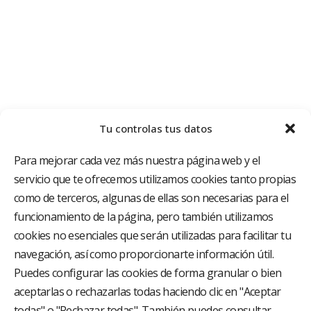
Tu controlas tus datos
Para mejorar cada vez más nuestra página web y el
servicio que te ofrecemos utilizamos cookies tanto propias
como de terceros, algunas de ellas son necesarias para el
funcionamiento de la página, pero también utilizamos
cookies no esenciales que serán utilizadas para facilitar tu
El Grupo Hospitalario HLA es uno de los proveedores
hospitalarios con mayor presencia en España, creado
navegación, así como proporcionarte información útil.
con el objetivo de proporcionar el acceso a una
Puedes configurar las cookies de forma granular o bien
asistencia sanitaria de alto nivel. Nuestra red asistencial
aceptarlas o rechazarlas todas haciendo clic en "Aceptar
está compuesta por 18 hospitales y 37 centros médicos
multiespecialidad.
todas" o "Rechazar todas". También puedes consultar