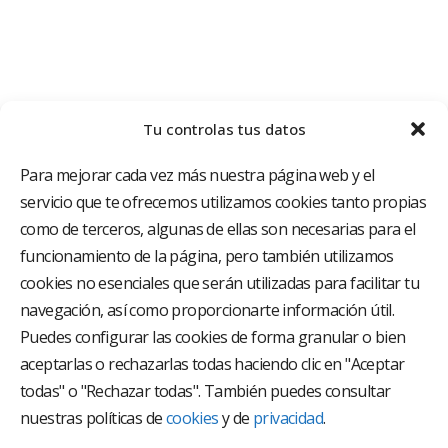
Tu controlas tus datos
Para mejorar cada vez más nuestra página web y el
servicio que te ofrecemos utilizamos cookies tanto propias
como de terceros, algunas de ellas son necesarias para el
funcionamiento de la página, pero también utilizamos
cookies no esenciales que serán utilizadas para facilitar tu
El Grupo Hospitalario HLA es uno de los proveedores
hospitalarios con mayor presencia en España, creado
navegación, así como proporcionarte información útil.
con el objetivo de proporcionar el acceso a una
Puedes configurar las cookies de forma granular o bien
asistencia sanitaria de alto nivel. Nuestra red asistencial
aceptarlas o rechazarlas todas haciendo clic en "Aceptar
está compuesta por 18 hospitales y 37 centros médicos
multiespecialidad.
todas" o "Rechazar todas". También puedes consultar
nuestras políticas de
cookies
y de
privacidad
.
Síguenos en