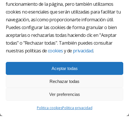
funcionamiento de la página, pero también utilizamos
El Grupo Hospitalario HLA es uno de los proveedores
hospitalarios con mayor presencia en España, creado
cookies no esenciales que serán utilizadas para facilitar tu
con el objetivo de proporcionar el acceso a una
navegación, así como proporcionarte información útil.
asistencia sanitaria de alto nivel. Nuestra red asistencial
está compuesta por 18 hospitales y 37 centros médicos
Puedes configurar las cookies de forma granular o bien
multiespecialidad.
aceptarlas o rechazarlas todas haciendo clic en "Aceptar
todas" o "Rechazar todas". También puedes consultar
Síguenos en
nuestras políticas de
cookies
y de
privacidad
.
Aceptar todas
Rechazar todas
Ver preferencias
AVISO LEGAL
Politica cookies
Politica privacidad
POLÍTICA DE PRIVACIDAD
POLÍTICA DE CALIDAD Y MEDIO AMBIENTE