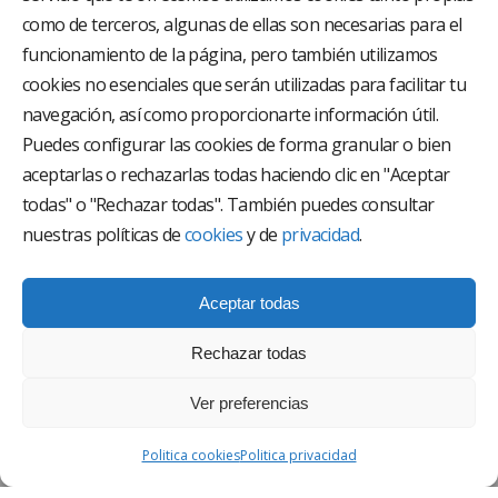
como de terceros, algunas de ellas son necesarias para el
funcionamiento de la página, pero también utilizamos
El Grupo Hospitalario HLA es uno de los proveedores
hospitalarios con mayor presencia en España, creado
cookies no esenciales que serán utilizadas para facilitar tu
con el objetivo de proporcionar el acceso a una
navegación, así como proporcionarte información útil.
asistencia sanitaria de alto nivel. Nuestra red asistencial
está compuesta por 18 hospitales y 37 centros médicos
Puedes configurar las cookies de forma granular o bien
multiespecialidad.
aceptarlas o rechazarlas todas haciendo clic en "Aceptar
todas" o "Rechazar todas". También puedes consultar
Síguenos en
nuestras políticas de
cookies
y de
privacidad
.
Aceptar todas
Rechazar todas
Ver preferencias
AVISO LEGAL
Politica cookies
Politica privacidad
POLÍTICA DE PRIVACIDAD