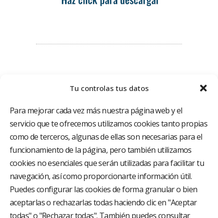
Tu controlas tus datos
Para mejorar cada vez más nuestra página web y el
servicio que te ofrecemos utilizamos cookies tanto propias
como de terceros, algunas de ellas son necesarias para el
funcionamiento de la página, pero también utilizamos
El Grupo Hospitalario HLA es uno de los proveedores
hospitalarios con mayor presencia en España, creado
cookies no esenciales que serán utilizadas para facilitar tu
con el objetivo de proporcionar el acceso a una
navegación, así como proporcionarte información útil.
asistencia sanitaria de alto nivel. Nuestra red asistencial
está compuesta por 18 hospitales y 37 centros médicos
Puedes configurar las cookies de forma granular o bien
multiespecialidad.
aceptarlas o rechazarlas todas haciendo clic en "Aceptar
todas" o "Rechazar todas". También puedes consultar