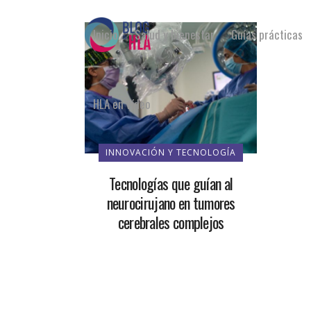
Inicio
Salud y bienestar
Guías prácticas
HLA en vídeo
INNOVACIÓN Y TECNOLOGÍA
Tecnologías que guían al
neurocirujano en tumores
cerebrales complejos