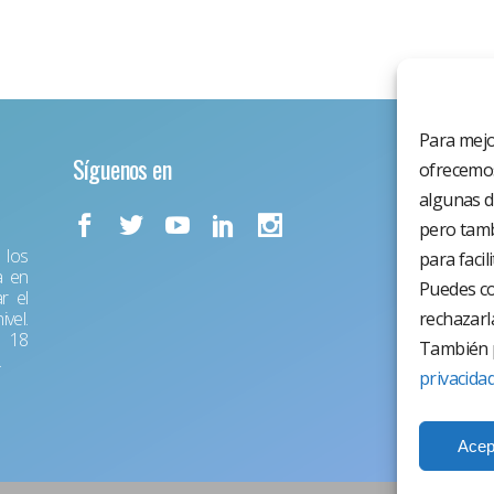
Para mejo
Síguenos en
ofrecemos
algunas d
pero tamb
los
para facil
a en
Puedes co
r el
vel.
rechazarl
r 18
También p
.
privacida
Acep