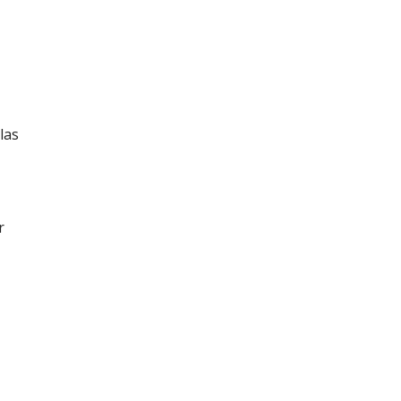
las
r