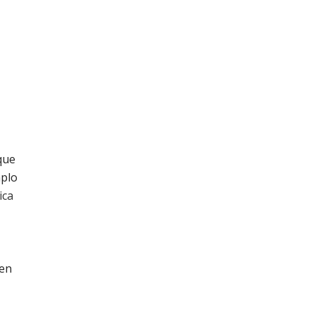
que
mplo
ica
 en