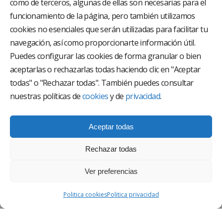
como de terceros, algunas de ellas son necesarias para el
funcionamiento de la página, pero también utilizamos
El Grupo Hospitalario HLA es uno de los proveedores
hospitalarios con mayor presencia en España, creado
cookies no esenciales que serán utilizadas para facilitar tu
con el objetivo de proporcionar el acceso a una
navegación, así como proporcionarte información útil.
asistencia sanitaria de alto nivel. Nuestra red asistencial
está compuesta por 18 hospitales y 37 centros médicos
Puedes configurar las cookies de forma granular o bien
multiespecialidad.
aceptarlas o rechazarlas todas haciendo clic en "Aceptar
todas" o "Rechazar todas". También puedes consultar
Síguenos en
nuestras políticas de
cookies
y de
privacidad
.
Aceptar todas
Rechazar todas
Ver preferencias
AVISO LEGAL
Politica cookies
Politica privacidad
POLÍTICA DE PRIVACIDAD
POLÍTICA DE CALIDAD Y MEDIO AMBIENTE